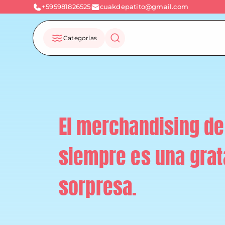
+595981826525
cuakdepatito@gmail.com
Categorías
El merchandising de
siempre es una grat
sorpresa.