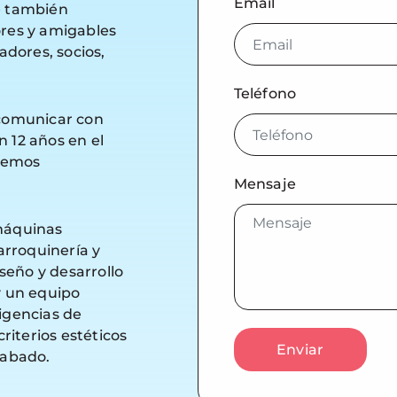
Email
e también
res y amigables
adores, socios,
Teléfono
 comunicar con
n 12 años en el
 hemos
Mensaje
máquinas
arroquinería y
seño y desarrollo
y un equipo
igencias de
riterios estéticos
Enviar
cabado.