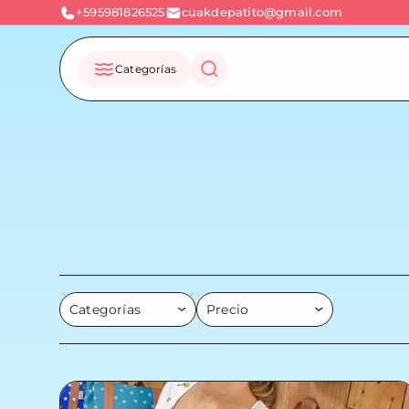
+595981826525
cuakdepatito@gmail.com
Categorías
Categorías
Precio
Accesorios
Hasta Gs. 200.000
Almohada Abrazable
Hasta Gs. 500.000
Bandolera
Hasta Gs. 800.000
Billetera
Hasta Gs. 1.000.000