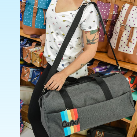
Bolso
Cartuchera
Delantal
Lonchera
Maternal
Mochila
Organizadores
PortaNotebook
Termos
Sport
Porta Hoppies
Parches