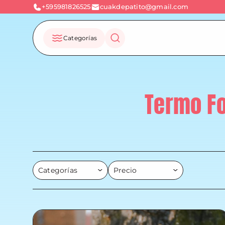
+595981826525
cuakdepatito@gmail.com
Categorías
Termo Fo
Categorías
Precio
Accesorios
Hasta Gs. 200.000
Almohada Abrazable
Hasta Gs. 500.000
Bandolera
Hasta Gs. 800.000
Billetera
Hasta Gs. 1.000.000