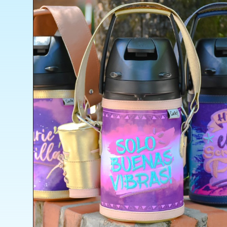
Bolso
Cartuchera
Delantal
Lonchera
Maternal
Mochila
Organizadores
PortaNotebook
Termos
Sport
Porta Hoppies
Parches