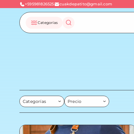
+595981826525
cuakdepatito@gmail.com
Categorías
Categorías
Precio
Accesorios
Hasta Gs. 200.000
Almohada Abrazable
Hasta Gs. 500.000
Bandolera
Hasta Gs. 800.000
Billetera
Hasta Gs. 1.000.000