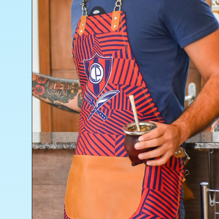
Bolso
Cartuchera
Delantal
Lonchera
Maternal
Mochila
Organizadores
PortaNotebook
Termos
Sport
Porta Hoppies
Parches